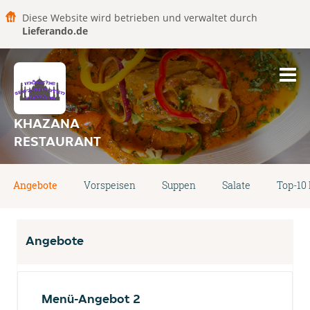
Diese Website wird betrieben und verwaltet durch
Lieferando.de
KHAZANA
RESTAURANT
Angebote
Vorspeisen
Suppen
Salate
Top-10
Angebote
Menü-Angebot 2