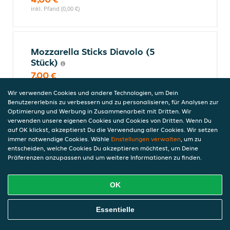
inkl. Pfand (0,00 €)
Mozzarella Sticks Diavolo (5
Stück)
7,00 €
inkl. Pfand (0,00 €)
Wir verwenden Cookies und andere Technologien, um Dein
Benutzererlebnis zu verbessern und zu personalisieren, für Analysen zur
Optimierung und Werbung in Zusammenarbeit mit Dritten. Wir
verwenden unsere eigenen Cookies und Cookies von Dritten. Wenn Du
(Neu) Mixed Chicken Menu
auf OK klickst, akzeptierst Du die Verwendung aller Cookies. Wir setzen
immer notwendige Cookies. Wähle
Einstellungen verwalten
, um zu
4x Buffalo Chicken Wings, 4x Chicken
entscheiden, welche Cookies Du akzeptieren möchtest, um Deine
Nuggets, 2x Chicken Pakora
Präferenzen anzupassen und um weitere Informationen zu finden.
13,90 €
inkl. Pfand (0,00 €)
OK
Online Essen Bestellen
Essentielle
Mixed Plate
• 3 Onion Rings• 4 Chicken Wings• 2